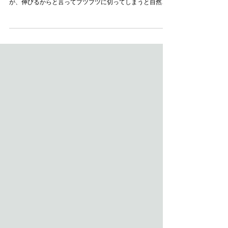
ヤマボウシの剪定です。 施主さまのご要望から樹高を３分
の１程度下げる事となりました。 雑木は伸びが良いです
が、伸びるからと言ってブツブツに切ってしまうと自然の
良さが無くなってしまいます。 今後の事を考え、大きさを
抑えながら自然な樹の良さを感じてもらえれば嬉しいで
す。...